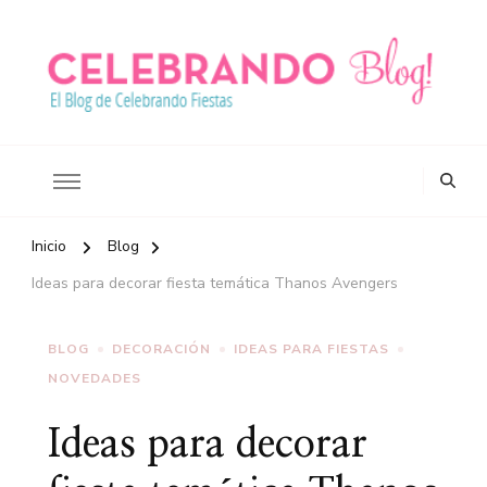
Ideas para celebrar tus fiestas
Blog Celebrando Fiestas
Inicio
Blog
Ideas para decorar fiesta temática Thanos Avengers
BLOG
DECORACIÓN
IDEAS PARA FIESTAS
NOVEDADES
Ideas para decorar