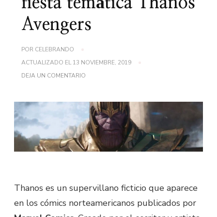
fiesta temática Thanos
Avengers
POR
CELEBRANDO
ACTUALIZADO EL
13 NOVIEMBRE, 2019
EN
DEJA UN COMENTARIO
IDEAS
PARA
DECORAR
FIESTA
TEMÁTICA
THANOS
AVENGERS
Thanos es un supervillano ficticio que aparece
en los cómics norteamericanos publicados por