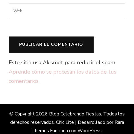
Este sitio usa Akismet para reducir el spam.
Aprende cómo se procesan los datos de tus
comentarios.
© Copyright 2026
Blog Celebrando Fiestas
. Todos los
derechos reservados. Chic Lite | Desarrollado por
Rara
Themes
.Funciona con
WordPress
.