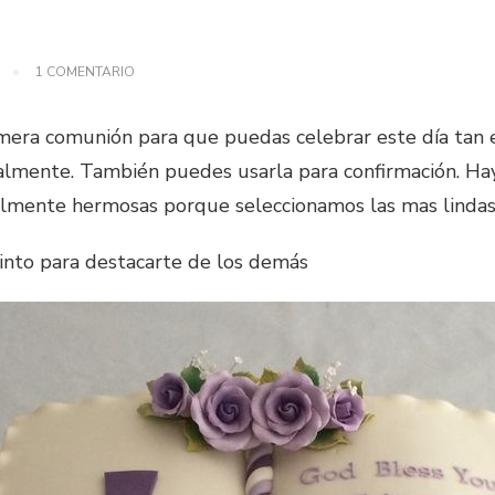
EN
1 COMENTARIO
LAS
10
MEJORES
mera comunión para que puedas celebrar este día tan e
TORTAS
DE
nalmente. También puedes usarla para confirmación. Hay
COMUNIÓN
lmente hermosas porque seleccionamos las mas lindas 
PARA
INSPIRARSE
tinto para destacarte de los demás